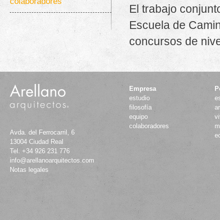
colaboradores
El trabajo conjun
Escuela de Camino
concursos de nivel
Empresa
P
estudio
e
filosofía
ar
equipo
v
colaboradores
m
Avda. del Ferrocarril, 6
e
13004
Ciudad Real
Tel.
+34 926 231 776
info@arellanoarquitectos.com
Notas legales