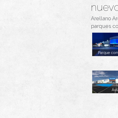
nuevo
Arellano Ar
parques co
Parque com
Alcorcón,
Ávi