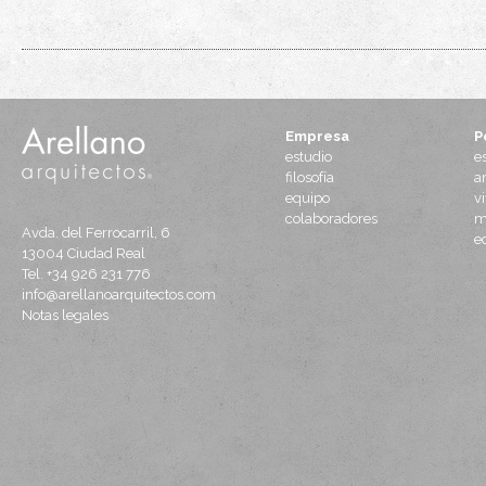
Empresa
P
estudio
e
filosofía
a
equipo
v
colaboradores
m
Avda. del Ferrocarril, 6
e
13004
Ciudad Real
Tel.
+34 926 231 776
info@arellanoarquitectos.com
Notas legales